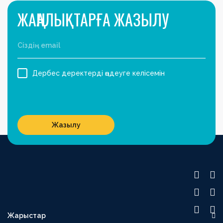
ЖАҢАЛЫҚТАРҒА ЖАЗЫЛУ
Дербес деректерді өңдеуге келісемін
Жазылу
Жарыстар