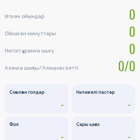
0
Өткен ойындар
0
Ойнаған минуттары
0
Негізгі құрамға шығу
0/0
Алаңға шықты/Алаңнан кетті
Соғылған голдар
Нәтижелі пастар
-
-
Фол
Сары қағаз
-
-