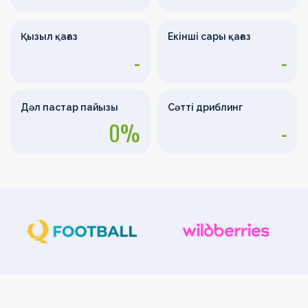
Қызыл қағаз
Екінші сары қағаз
-
-
Дәл пастар пайызы
Сәтті дриблинг
0%
-