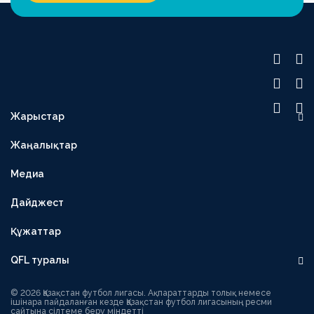
Жарыстар
OLIMPBET ПРЕМЬЕР-ЛИГА
Жаңалықтар
1XBET БІРІНШІ ЛИГА
Медиа
OLIMPBET КУБОК
ЕКІНШІ ЛИГА
Дайджест
OLIMPBET СУПЕРКУБОК
Құжаттар
ӘЙЕЛДЕР ЛИГАСЫ
QFL туралы
ӘЙЕЛДЕР КУБОГЫ
Басшылық
1ХВЕТ ЛИГА КУБОГЫ
© 2026 Қазақстан футбол лигасы. Ақпараттарды толық немесе
ішінара пайдаланған кезде Қазақстан футбол лигасының ресми
сайтына сілтеме беру міндетті