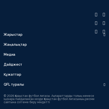
Жарыстар
OLIMPBET ПРЕМЬЕР-ЛИГА
Жаңалықтар
1XBET БІРІНШІ ЛИГА
Медиа
OLIMPBET КУБОК
ЕКІНШІ ЛИГА
Дайджест
OLIMPBET СУПЕРКУБОК
Құжаттар
ӘЙЕЛДЕР ЛИГАСЫ
QFL туралы
ӘЙЕЛДЕР КУБОГЫ
Басшылық
1ХВЕТ ЛИГА КУБОГЫ
© 2026 Қазақстан футбол лигасы. Ақпараттарды толық немесе
ішінара пайдаланған кезде Қазақстан футбол лигасының ресми
сайтына сілтеме беру міндетті