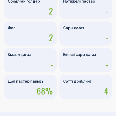
Соғылған голдар
Нәтижелі пастар
2
-
Фол
Сары қағаз
2
-
Қызыл қағаз
Екінші сары қағаз
-
-
Дәл пастар пайызы
Сәтті дриблинг
68%
4