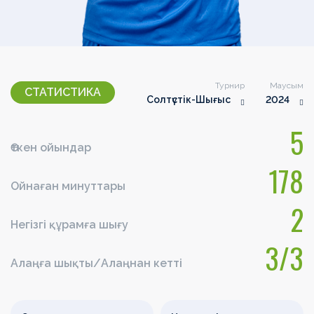
Турнир
Маусым
СТАТИСТИКА
Солтүстік-Шығыс
2024
5
Өткен ойындар
178
Ойнаған минуттары
2
Негізгі құрамға шығу
3/3
Алаңға шықты/Алаңнан кетті