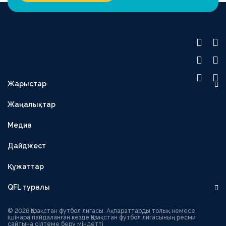
Жарыстар
OLIMPBET ПРЕМЬЕР-ЛИГА
Жаңалықтар
1XBET БІРІНШІ ЛИГА
Медиа
OLIMPBET КУБОК
ЕКІНШІ ЛИГА
Дайджест
OLIMPBET СУПЕРКУБОК
Құжаттар
ӘЙЕЛДЕР ЛИГАСЫ
QFL туралы
ӘЙЕЛДЕР КУБОГЫ
Басшылық
1ХВЕТ ЛИГА КУБОГЫ
© 2026 Қазақстан футбол лигасы. Ақпараттарды толық немесе
ішінара пайдаланған кезде Қазақстан футбол лигасының ресми
сайтына сілтеме беру міндетті