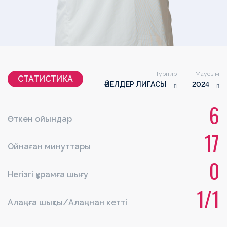
Турнир
Маусым
СТАТИСТИКА
ӘЙЕЛДЕР ЛИГАСЫ
2024
6
Өткен ойындар
17
Ойнаған минуттары
0
Негізгі құрамға шығу
1/1
Алаңға шықты/Алаңнан кетті