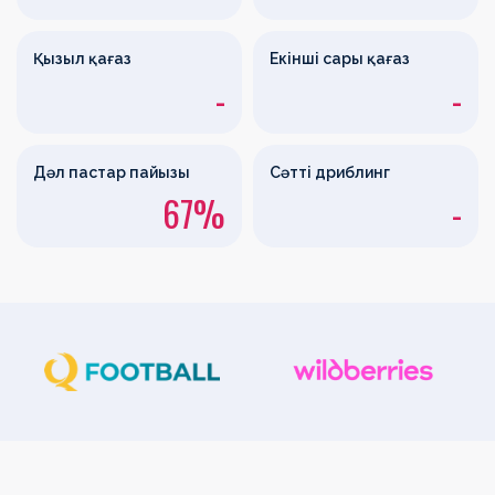
Қызыл қағаз
Екінші сары қағаз
-
-
Дәл пастар пайызы
Сәтті дриблинг
67%
-