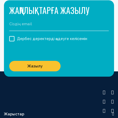
ЖАҢАЛЫҚТАРҒА ЖАЗЫЛУ
Дербес деректерді өңдеуге келісемін
Жазылу
Жарыстар