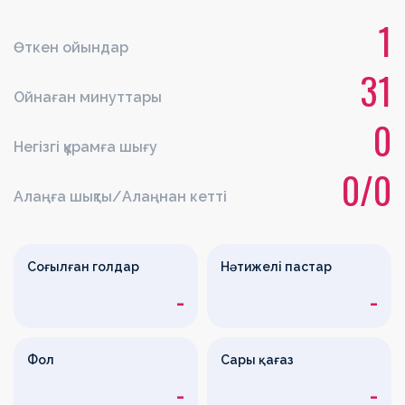
1
Өткен ойындар
31
Ойнаған минуттары
0
Негізгі құрамға шығу
0/0
Алаңға шықты/Алаңнан кетті
Соғылған голдар
Нәтижелі пастар
-
-
Фол
Сары қағаз
-
-