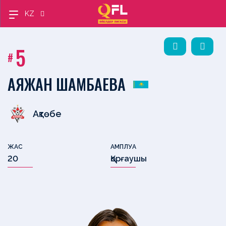
KZ
Алтынай 
Томи
5
#
OLIMPBET
1XBET
OLIMPBET
ЕКІНШІ
OLIMPBET
ӘЙЕЛДЕР
ӘЙЕЛДЕР
1ХВЕТ
Басшылық
ПРЕМЬЕР-
БІРІНШІ
КУБОК
ЛИГА
СУПЕРКУБОК
ЛИГАСЫ
КУБОГЫ
ЛИГА
АЯЖАН ШАМБАЕВА
ЛИГА
ЛИГА
КУБОГЫ
Жаңалықтар
Жаңалықтар
Жаңалықтар
Жаңалықтар
Жаңалықтар
Жаңалықтар
Жаңалықтар
Жаңалықтар
Күнтізбе
Күнтізбе
Күнтізбе
Күнтізбе
Күнтізбе
Ақтөбе
Күнтізбе
Күнтізбе
Күнтізбе
Турнир
Турнир
Турнир
Турнир
Турнир
Турнир
Турнир
кестесі
кестесі
кестесі
кестесі
кестесі
Турнир
ЖАС
АМПЛУА
кестесі
кестесі
кестесі
Клубтар
Клубтар
Клубтар
Клубтар
Клубтар
20
Қорғаушы
Клубтар
Клубтар
Клубтар
Медиа
Медиа
Медиа
Медиа
Медиа
Медиа
Медиа
Медиа