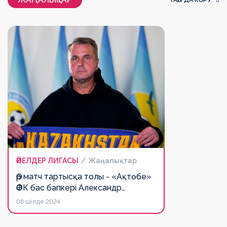
ӘЙЕЛДЕР ЛИГАСЫ
Жаңалықтар
Әр матч тартысқа толы - «Ақтөбе»
ӘФК бас бапкері Александр
Семенов
08 шілде 2024