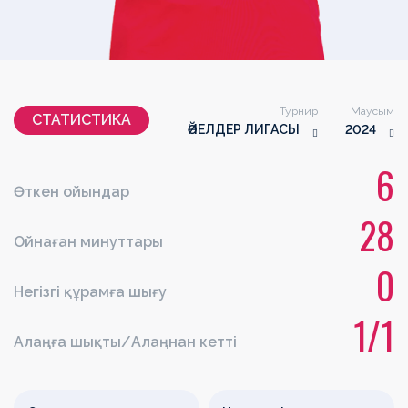
Турнир
Маусым
СТАТИСТИКА
ӘЙЕЛДЕР ЛИГАСЫ
2024
6
Өткен ойындар
28
Ойнаған минуттары
0
Негізгі құрамға шығу
1/1
Алаңға шықты/Алаңнан кетті