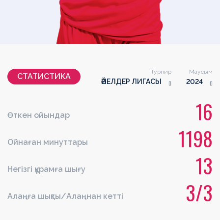
Турнир
Маусым
СТАТИСТИКА
ӘЙЕЛДЕР ЛИГАСЫ
2024
16
Өткен ойындар
1198
Ойнаған минуттары
13
Негізгі құрамға шығу
3/3
Алаңға шықты/Алаңнан кетті