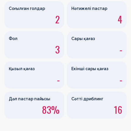
Соғылған голдар
Нәтижелі пастар
2
4
Фол
Сары қағаз
3
-
Қызыл қағаз
Екінші сары қағаз
-
-
Дәл пастар пайызы
Сәтті дриблинг
83%
16