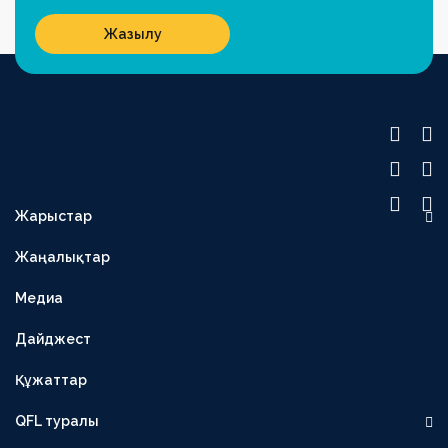
Жазылу
Жарыстар
OLIMPBET ПРЕМЬЕР-ЛИГА
Жаңалықтар
1XBET БІРІНШІ ЛИГА
Медиа
OLIMPBET КУБОК
ЕКІНШІ ЛИГА
Дайджест
OLIMPBET СУПЕРКУБОК
Құжаттар
ӘЙЕЛДЕР ЛИГАСЫ
QFL туралы
ӘЙЕЛДЕР КУБОГЫ
Басшылық