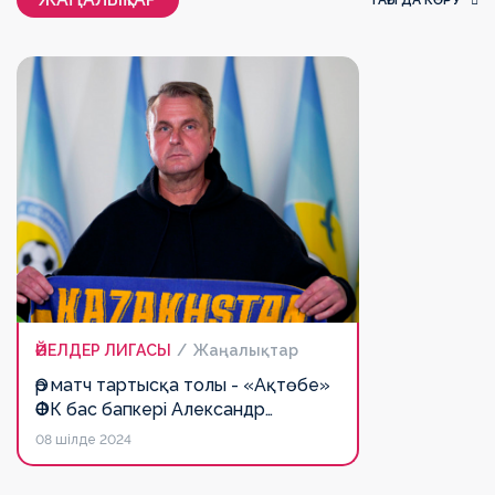
ӘЙЕЛДЕР ЛИГАСЫ
Жаңалықтар
Әр матч тартысқа толы - «Ақтөбе»
ӘФК бас бапкері Александр
Семенов
08 шілде 2024