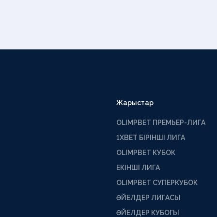
Жарыстар
OLIMPBET ПРЕМЬЕР-ЛИГА
1XBET БІРІНШІ ЛИГА
OLIMPBET КУБОК
ЕКІНШІ ЛИГА
OLIMPBET СУПЕРКУБОК
OLIMPBET
1XBET
OLIMPBET
ЕКІНШІ
OLIMPBET
ӘЙЕЛДЕР
ӘЙЕЛДЕР
1ХВЕТ ЛИГА
Басшылық
ӘЙЕЛДЕР ЛИГАСЫ
ПРЕМЬЕР-
БІРІНШІ
КУБОК
ЛИГА
СУПЕРКУБОК
ЛИГАСЫ
КУБОГЫ
КУБОГЫ
ӘЙЕЛДЕР КУБОГЫ