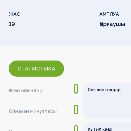
ЖАС
АМПЛУА
19
Қорғаушы
СТАТИСТИКА
0
Соғылған голдар
Өткен ойындар
0
Ойнаған минуттары
0
Қызыл қағаз