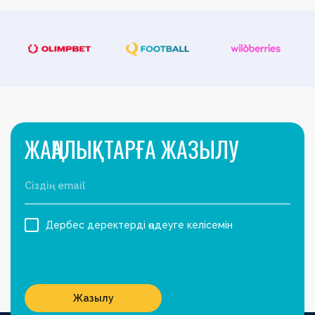
ЖАҢАЛЫҚТАРҒА ЖАЗЫЛУ
Дербес деректерді өңдеуге келісемін
Жазылу