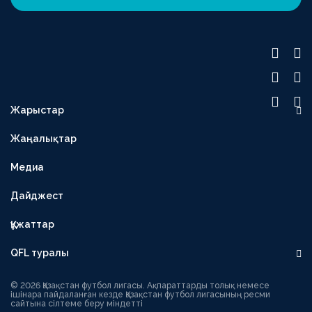
Жарыстар
OLIMPBET ПРЕМЬЕР-ЛИГА
Жаңалықтар
1XBET БІРІНШІ ЛИГА
Медиа
OLIMPBET КУБОК
ЕКІНШІ ЛИГА
Дайджест
OLIMPBET СУПЕРКУБОК
Құжаттар
ӘЙЕЛДЕР ЛИГАСЫ
QFL туралы
ӘЙЕЛДЕР КУБОГЫ
Басшылық
1ХВЕТ ЛИГА КУБОГЫ
© 2026 Қазақстан футбол лигасы. Ақпараттарды толық немесе
ішінара пайдаланған кезде Қазақстан футбол лигасының ресми
сайтына сілтеме беру міндетті