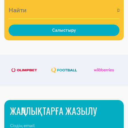
Салыстыру
ЖАҢАЛЫҚТАРҒА ЖАЗЫЛУ