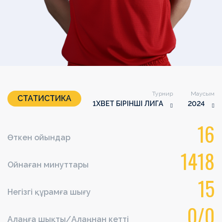
Турнир
Маусым
СТАТИСТИКА
1XBET БІРІНШІ ЛИГА
2024
16
Өткен ойындар
1418
Ойнаған минуттары
15
Негізгі құрамға шығу
0/0
Алаңға шықты/Алаңнан кетті