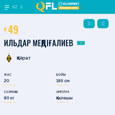
KZ
Егор Сор
Ефим
49
#
OLIMPBET
1XBET
OLIMPBET
ЕКІНШІ
OLIMPBET
ӘЙЕЛДЕР
ӘЙЕЛДЕР
1ХВЕТ
Басшылық
ПРЕМЬЕР-
БІРІНШІ
КУБОК
ЛИГА
СУПЕРКУБОК
ЛИГАСЫ
КУБОГЫ
ЛИГА
ИЛЬДАР МЕҢДІҒАЛИЕВ
ЛИГА
ЛИГА
КУБОГЫ
Жаңалықтар
Жаңалықтар
Жаңалықтар
Жаңалықтар
Жаңалықтар
Жаңалықтар
Жаңалықтар
Жаңалықтар
Күнтізбе
Күнтізбе
Күнтізбе
Күнтізбе
Күнтізбе
Қайрат
Күнтізбе
Күнтізбе
Күнтізбе
Турнир
Турнир
Турнир
Турнир
Турнир
Турнир
Турнир
кестесі
кестесі
кестесі
кестесі
кестесі
Турнир
ЖАС
БОЙЫ
кестесі
кестесі
кестесі
Клубтар
Клубтар
Клубтар
Клубтар
Клубтар
20
189 см
Клубтар
Клубтар
Клубтар
Медиа
Медиа
Медиа
Медиа
Медиа
САЛМАҒЫ
АМПЛУА
Медиа
Медиа
Медиа
80 кг
Қақпашы