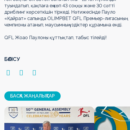
туындатып, қақпаға ең көп 43 соққы және 30 сәтті
дриблинг көрсеткішін тіркеді. Нәтижесінде Пауло
«Қайрат» сапында OLIMPBET QFL Премьер-лигасының
чемпионы атанып, маусымның үздіктер құрамына енді.
QFL Жоао Паулоны құттықтап, табыс тілейді!
БӨЛІСУ
БАСҚА ЖАҢАЛЫҚТАР