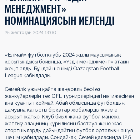
МЕНЕДЖМЕНТ»
НОМИНАЦИЯСЫН ИЕЛЕНДІ
25 желтоқсан 2024 13:00
«Елімай» футбол клубы 2024 жылғы маусымының
қорытындысы бойынша, «Үздік менеджмент» атағын
жеңіп алды. Бұндай шешімді Qazaqstan Football
League қабылдады.
Семейлік ұжым қайта жаңғырғалы бері өз
жанкүйерлерін тек QFL турнирлеріндегі нәтижесімен
ғана қуантып қоймай, Абай облысында футболдың
дамуына қатысты бірқатар жобаларды жүзеге
асырып жатыр. Клуб биыл жаңа футбол манежі,
жаттығу алаңының құрылысын бастауға және жас
спортшыларды дайындайтын футбол орталығын ашуға
шешім қабылдады. Сондай-ақ, Семей қаласында 12,5