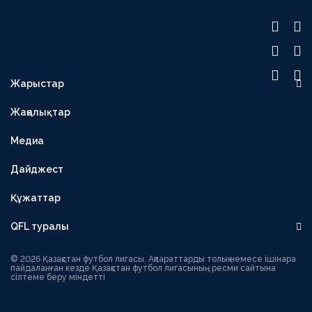
Жарыстар
OLIMPBET ПРЕМЬЕР-ЛИГА
Жаңалықтар
1XBET БІРІНШІ ЛИГА
Медиа
OLIMPBET КУБОК
ЕКІНШІ ЛИГА
Дайджест
OLIMPBET СУПЕРКУБОК
Құжаттар
ӘЙЕЛДЕР ЛИГАСЫ
QFL туралы
ӘЙЕЛДЕР КУБОГЫ
Басшылық
1ХВЕТ ЛИГА КУБОГЫ
© 2026 Қазақстан футбол лигасы. Ақпараттарды толық немесе ішінара
пайдаланған кезде Қазақстан футбол лигасының ресми сайтына
сілтеме беру міндетті