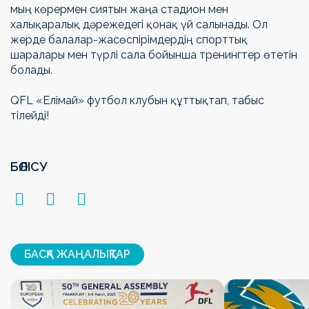
мың көрермен сиятын жаңа стадион мен
халықаралық дәрежедегі қонақ үй салынады. Ол
жерде балалар-жасөспірімдердің спорттық
шаралары мен түрлі сала бойынша тренингтер өтетін
болады.
QFL «Елімай» футбол клубын құттықтап, табыс
тілейді!
БӨЛІСУ
БАСҚА ЖАҢАЛЫҚТАР