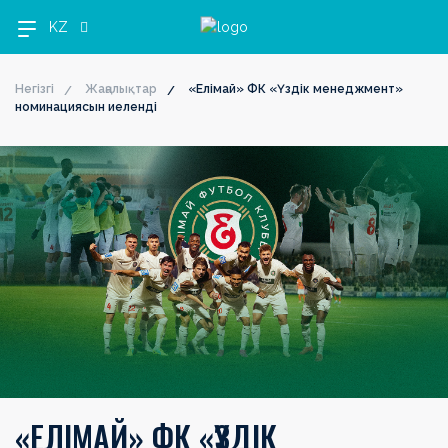
KZ
Негізгі
Жаңалықтар
«Елімай» ФК «Үздік менеджмент»
номинациясын иеленді
OLIMPBET
1XBET
OLIMPBET
ЕКІНШІ
OLIMPBET
ӘЙЕЛДЕР
ӘЙЕЛДЕР
1ХВЕТ
Басшылық
ПРЕМЬЕР-
БІРІНШІ
КУБОК
ЛИГА
СУПЕРКУБОК
ЛИГАСЫ
КУБОГЫ
ЛИГА
ЛИГА
ЛИГА
КУБОГЫ
Жаңалықтар
Жаңалықтар
Жаңалықтар
Жаңалықтар
Жаңалықтар
Жаңалықтар
Жаңалықтар
Жаңалықтар
Күнтізбе
Күнтізбе
Күнтізбе
Күнтізбе
Күнтізбе
Күнтізбе
Күнтізбе
Күнтізбе
Турнир
Турнир
Турнир
Турнир
Турнир
Турнир
Турнир
кестесі
кестесі
кестесі
кестесі
кестесі
Турнир
кестесі
кестесі
кестесі
Клубтар
Клубтар
Клубтар
Клубтар
Клубтар
Клубтар
Клубтар
Клубтар
Медиа
Медиа
Медиа
Медиа
Медиа
Медиа
Медиа
Медиа
«ЕЛІМАЙ» ФК «ҮЗДІК