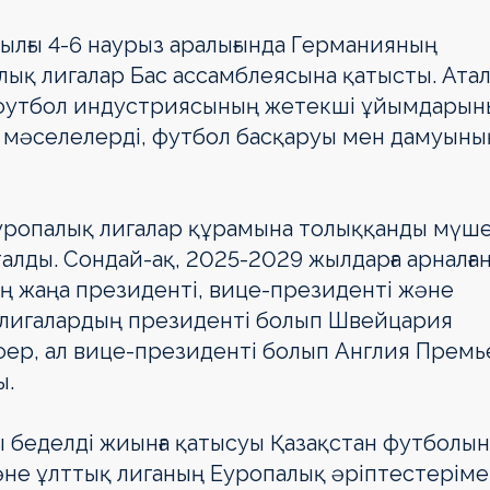
ылғы 4-6 наурыз аралығында Германияның
ық лигалар Бас ассамблеясына қатысты. Атал
ен футбол индустриясының жетекші ұйымдары
ті мәселелерді, футбол басқаруы мен дамуыны
ропалық лигалар құрамына толыққанды мүш
алды. Сондай-ақ, 2025-2029 жылдарға арналға
ң жаңа президенті, вице-президенті және
 лигалардың президенті болып Швейцария
ер, ал вице-президенті болып Англия Премь
ы.
 беделді жиынға қатысуы Қазақстан футболы
және ұлттық лиганың Еуропалық әріптестерім