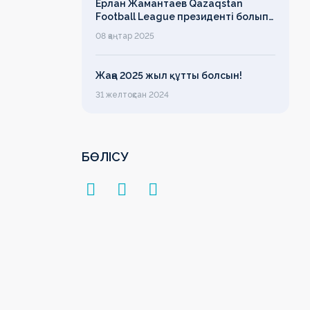
Ерлан Жамантаев Qazaqstan
Football League президенті болып
сайланды
08 қаңтар 2025
Жаңа 2025 жыл құтты болсын!
31 желтоқсан 2024
БӨЛІСУ