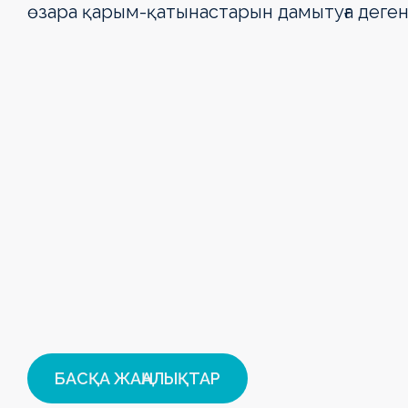
өзара қарым-қатынастарын дамытуға деге
БАСҚА ЖАҢАЛЫҚТАР