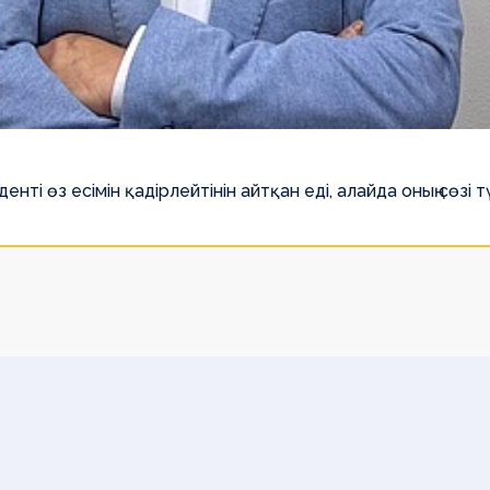
і өз есімін қадірлейтінін айтқан еді, алайда оның сөзі 