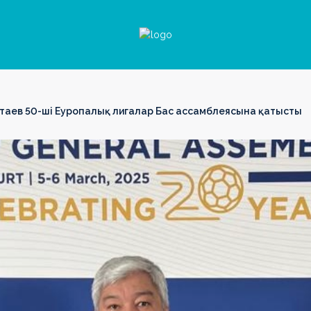
таев 50-ші Еуропалық лигалар Бас ассамблеясына қатысты