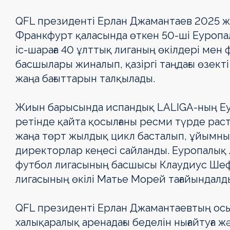
QFL президенті Ерлан Джамантаев 2025 ж
Франкфурт қаласында өткен 50-ші Еуропал
іс-шараға 40 ұлттық лиганың өкілдері м
басшылары жиналып, қазіргі таңдағы өзек
жаңа бағыттарын талқылады.
Жиын барысында испандық LALIGA-ның Еу
ретінде қайта қосылғаны ресми түрде раст
жаңа төрт жылдық цикл басталып, ұйымны
директорлар кеңесі сайланды. Еуропалық
футбол лигасының басшысы Клаудиус Шеф
лигасының өкілі Матье Морей тағайындалд
QFL президенті Ерлан Джамантаевтың осы
халықаралық аренадағы беделін нығайтуға 