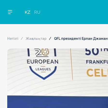
KZ
RU
Негізгі
Жаңалықтар
QFL президенті Ерлан Джаман