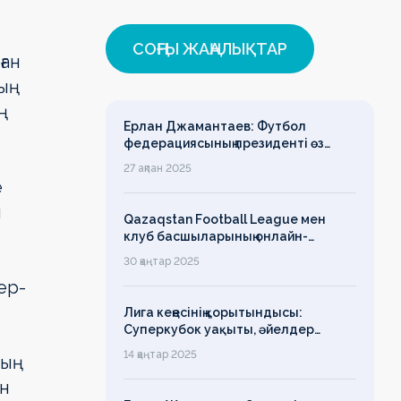
СОҢҒЫ ЖАҢАЛЫҚТАР
ған
ның
ң
Ерлан Джамантаев: Футбол
федерациясының президенті өз
есімін қадірлейтінін айтқан еді,
27 ақпан 2025
алайда оның сөзі түкке тұрмайды!
е
н
Qazaqstan Football League мен
клуб басшыларының онлайн-
конференциясының қорытындысы
30 қаңтар 2025
бойынша баспасөз-релизі
ер-
Лига кеңесінің қорытындысы:
Суперкубок уақыты, әйелдер
футболының дамуы, легионерлерге
14 қаңтар 2025
ның
лимит
ен