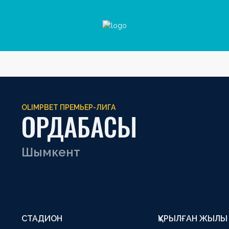
OLIMPBET ПРЕМЬЕР-ЛИГА
ОРДАБАСЫ
Шымкент
СТАДИОН
ҚҰРЫЛҒАН ЖЫЛЫ