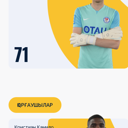
71
ҚОРҒАУШЫЛАР
Кристиан Камило