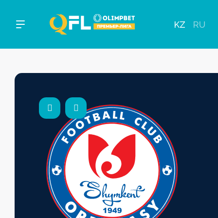
KZ
RU
Жетісу
Қайрат