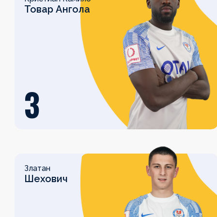
Товар Ангола
3
OLIMPBET
1XBET
OLIMPBET
ЕКІНШІ
OLIMPBET
ӘЙЕЛДЕР
ӘЙЕЛДЕР
1ХВЕТ ЛИГА
Басшылық
ПРЕМЬЕР-
БІРІНШІ
КУБОК
ЛИГА
СУПЕРКУБОК
ЛИГАСЫ
КУБОГЫ
КУБОГЫ
Златан
ЛИГА
ЛИГА
Шехович
Жаңалықтар
Жаңалықтар
Жаңалықтар
Жаңалықтар
Жаңалықтар
Жаңалықтар
Жаңалықтар
Жаңалықтар
Күнтізбе
Күнтізбе
Күнтізбе
Күнтізбе
Күнтізбе
Күнтізбе