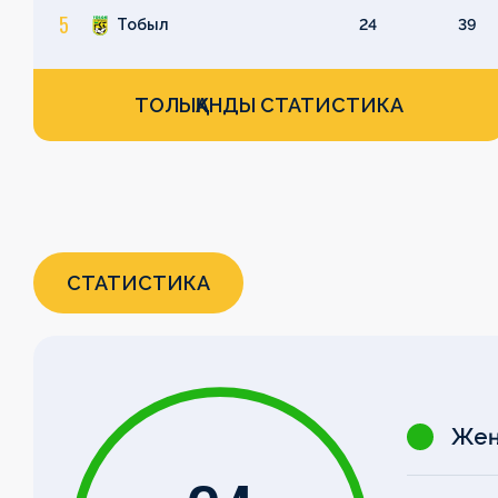
5
Тобыл
24
39
ТОЛЫҚҚАНДЫ СТАТИСТИКА
СТАТИСТИКА
Жең