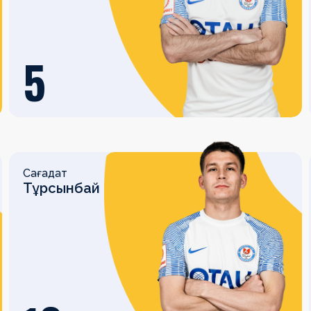
5
Сағадат
Тұрсынбай