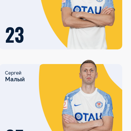
23
Сергей
Малый