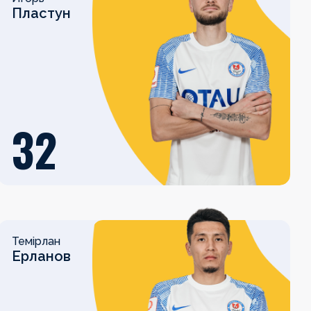
Пластун
32
Темірлан
Ерланов