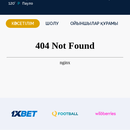
120'
P
Пауло
КӨРСЕТІЛІМ
ШОЛУ
ОЙЫНШЫЛАР ҚҰРАМЫ