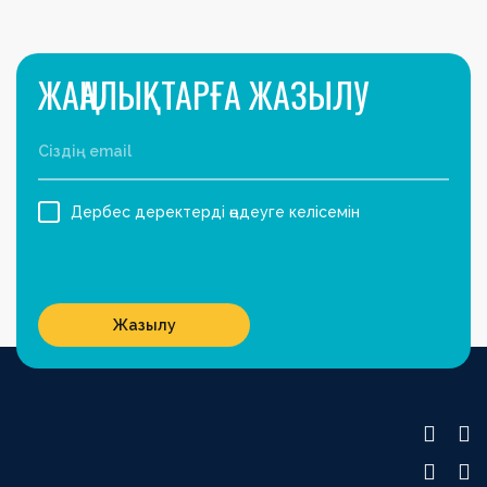
ЖАҢАЛЫҚТАРҒА ЖАЗЫЛУ
Дербес деректерді өңдеуге келісемін
Жазылу