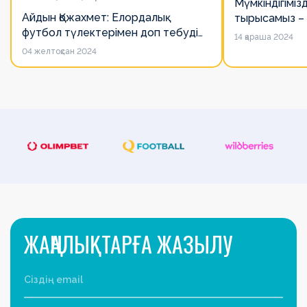
Мүмкіндігіміз
Айдын Қожахмет: Елордалық
тырысамыз – 
футбол түлектерімен доп тебуді
финалға дай
14 қараша 2024
армандаймыз
04 желтоқсан 2024
ЖАҢАЛЫҚТАРҒА ЖАЗЫЛУ