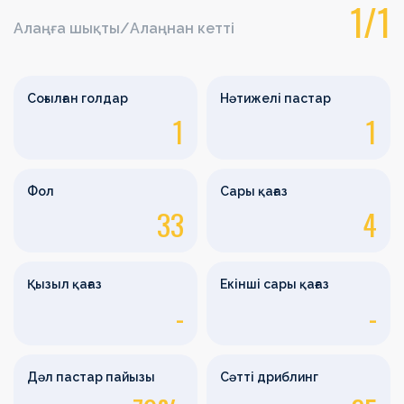
1/1
Алаңға шықты/Алаңнан кетті
Соғылған голдар
Нәтижелі пастар
1
1
Фол
Сары қағаз
33
4
Қызыл қағаз
Екінші сары қағаз
-
-
Дәл пастар пайызы
Сәтті дриблинг