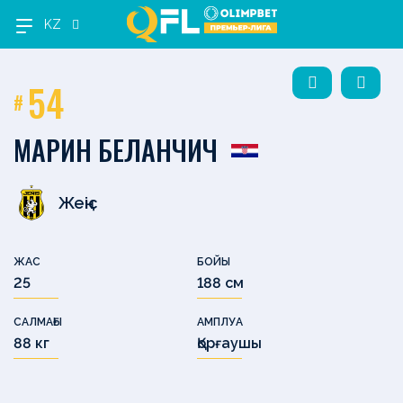
KZ
Кристиан
Дени
54
#
OLIMPBET
1XBET
OLIMPBET
ЕКІНШІ
OLIMPBET
ӘЙЕЛДЕР
ӘЙЕЛДЕР
1ХВЕТ
Басшылық
ПРЕМЬЕР-
БІРІНШІ
КУБОК
ЛИГА
СУПЕРКУБОК
ЛИГАСЫ
КУБОГЫ
ЛИГА
МАРИН БЕЛАНЧИЧ
ЛИГА
ЛИГА
КУБОГЫ
Жаңалықтар
Жаңалықтар
Жаңалықтар
Жаңалықтар
Жаңалықтар
Жаңалықтар
Жаңалықтар
Жаңалықтар
Күнтізбе
Күнтізбе
Күнтізбе
Күнтізбе
Күнтізбе
Жеңіс
Күнтізбе
Күнтізбе
Күнтізбе
Турнир
Турнир
Турнир
Турнир
Турнир
Турнир
Турнир
кестесі
кестесі
кестесі
кестесі
кестесі
Турнир
ЖАС
БОЙЫ
кестесі
кестесі
кестесі
Клубтар
Клубтар
Клубтар
Клубтар
Клубтар
25
188 см
Клубтар
Клубтар
Клубтар
Медиа
Медиа
Медиа
Медиа
Медиа
САЛМАҒЫ
АМПЛУА
Медиа
Медиа
Медиа
88 кг
Қорғаушы