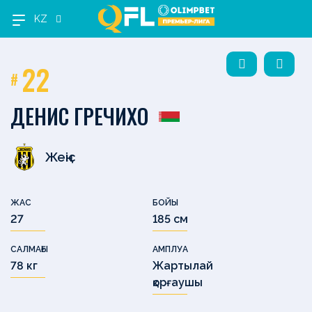
KZ
Марин Бе
Зура
22
#
OLIMPBET
1XBET
OLIMPBET
ЕКІНШІ
OLIMPBET
ӘЙЕЛДЕР
ӘЙЕЛДЕР
1ХВЕТ
Басшылық
ПРЕМЬЕР-
БІРІНШІ
КУБОК
ЛИГА
СУПЕРКУБОК
ЛИГАСЫ
КУБОГЫ
ЛИГА
ДЕНИС ГРЕЧИХО
ЛИГА
ЛИГА
КУБОГЫ
Жаңалықтар
Жаңалықтар
Жаңалықтар
Жаңалықтар
Жаңалықтар
Жаңалықтар
Жаңалықтар
Жаңалықтар
Күнтізбе
Күнтізбе
Күнтізбе
Күнтізбе
Күнтізбе
Жеңіс
Күнтізбе
Күнтізбе
Күнтізбе
Турнир
Турнир
Турнир
Турнир
Турнир
Турнир
Турнир
кестесі
кестесі
кестесі
кестесі
кестесі
Турнир
ЖАС
БОЙЫ
кестесі
кестесі
кестесі
Клубтар
Клубтар
Клубтар
Клубтар
Клубтар
27
185 см
Клубтар
Клубтар
Клубтар
Медиа
Медиа
Медиа
Медиа
Медиа
САЛМАҒЫ
АМПЛУА
Медиа
Медиа
Медиа
78 кг
Жартылай
қорғаушы