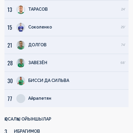
13
ТАРАСОВ
24'
15
Соколенко
29'
21
ДОЛГОВ
74'
28
ЗАВЕЗЁН
68'
30
БИССИ ДА СИЛЬВА
77
Айрапетян
ҚОСАЛҚЫ ОЙЫНШЫЛАР
3
ИБРАГИМОВ