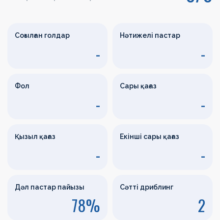
Соғылған голдар
Нәтижелі пастар
-
-
Фол
Сары қағаз
-
-
Қызыл қағаз
Екінші сары қағаз
-
-
Дәл пастар пайызы
Сәтті дриблинг
78%
2