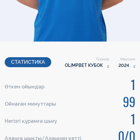
Турнир
Маусым
СТАТИСТИКА
OLIMPBET КУБОК
2024
1
Өткен ойындар
99
Ойнаған минуттары
1
Негізгі құрамға шығу
0/0
Алаңға шықты/Алаңнан кетті