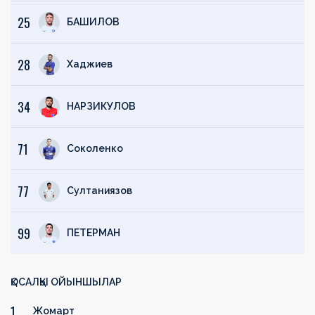
25
БАШИЛОВ
28
Хаджиев
34
НАРЗИКУЛОВ
71
Соколенко
77
Султаниязов
99
ПЕТЕРМАН
ҚОСАЛҚЫ ОЙЫНШЫЛАР
1
Жомарт