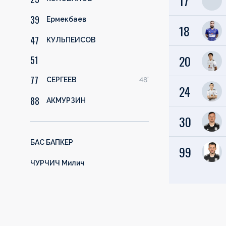
17
39
Ермекбаев
18
47
КУЛЬПЕИСОВ
20
51
77
СЕРГЕЕВ
48'
24
88
АКМУРЗИН
30
БАС БАПКЕР
99
ЧУРЧИЧ Милич