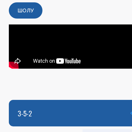
ШОЛУ
3-5-2