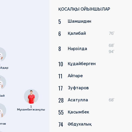
ҚОСАЛҚЫ ОЙЫНШЫЛАР
5
Шамшидин
6
Қалибай
76'
68'
8
Нәрзілда
94'
10
Құдайберген
3
айдар
11
Айтөре
17
Зуфтаров
бай
28
Асатулла
68'
1
Мұхамбетжанұлы
55
Қасымбек
74
Әбдухалық
тов