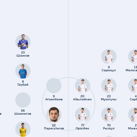
23
Шаихов
9
1
Серікқұл
Мәлік
8
Таубай
9
20
23
4
Ағзамбаев
Абылайхан
Мұхитұлы
Сар
66
в
Шахметов
22
77
70
2
Парагульгов
Оразбек
Рысқұл
Мажи