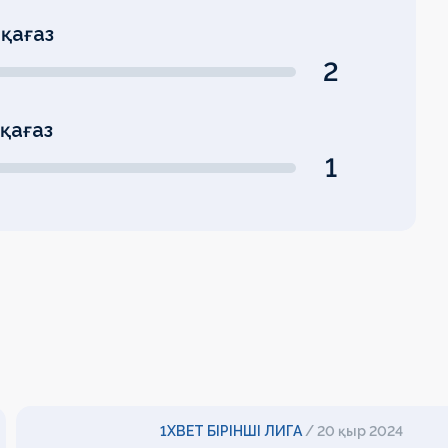
қағаз
2
 қағаз
1
1XBET БІРІНШІ ЛИГА
/
20 қыр 2024