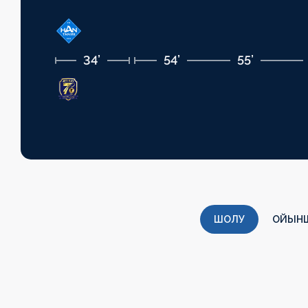
34’
54’
55’
ШОЛУ
ОЙЫНШ