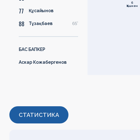
6
Қашкен
77
Құсайынов
88
Тұзақбаев
65'
БАС БАПКЕР
Аскар Кожабергенов
СТАТИСТИКА