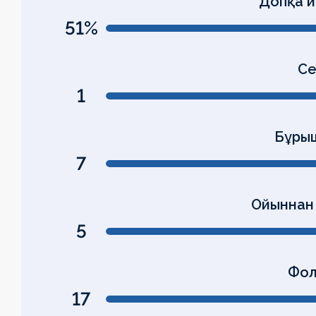
Допқа и
51%
Се
1
Бұры
7
Ойыннан 
OLIMPBET
1XBET
OLIMPBET
ЕКІНШІ
OLIMPBET
ӘЙЕЛДЕР
ӘЙЕЛДЕР
1ХВЕТ ЛИГА
Басшылық
5
ПРЕМЬЕР-
БІРІНШІ
КУБОК
ЛИГА
СУПЕРКУБОК
ЛИГАСЫ
КУБОГЫ
КУБОГЫ
ЛИГА
ЛИГА
Жаңалықтар
Жаңалықтар
Жаңалықтар
Жаңалықтар
Жаңалықтар
Жаңалықтар
Фол
Жаңалықтар
Жаңалықтар
17
Күнтізбе
Күнтізбе
Күнтізбе
Күнтізбе
Күнтізбе
Күнтізбе