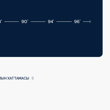
’
90’
94’
96’
ЙЫН ХАТТАМАСЫ