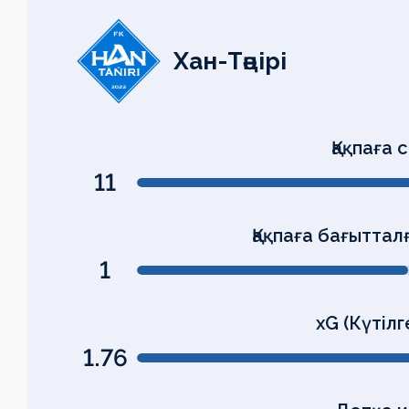
Хан-Тәңірі
Қақпаға 
11
Қақпаға бағыттал
1
xG (Күтілг
1.76