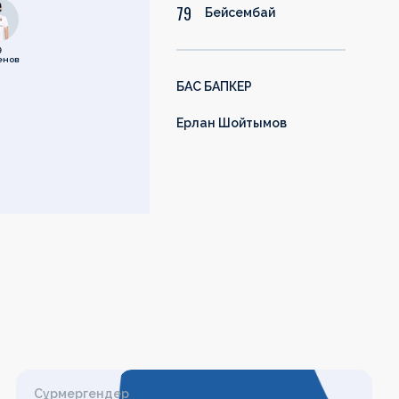
79
Бейсембай
9
енов
БАС БАПКЕР
Ерлан Шойтымов
Сұрмергендер