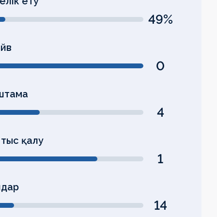
елік ету
49%
йв
0
штама
4
тыс қалу
1
дар
14