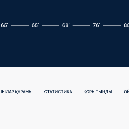
65’
65’
68’
76’
88
ЫЛАР ҚҰРАМЫ
СТАТИСТИКА
ҚОРЫТЫНДЫ
О