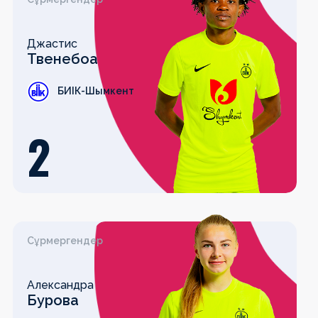
Джастис
Твенебоа
БИІК-Шымкент
2
Сұрмергендер
Александра
Бурова