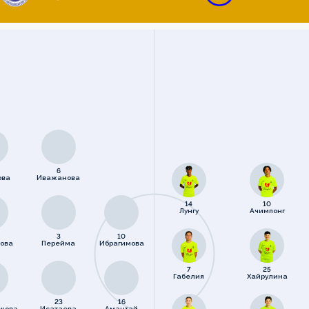
6
ова
Иважанова
14
10
Лунгу
Ачимпонг
3
10
ова
Перейма
Ибрагимова
7
25
Габелия
Хайрулина
23
16
кова
Исатаева
Амантай