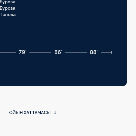
Бурова
Бурова
Попова
79’
86’
88’
ОЙЫН ХАТТАМАСЫ