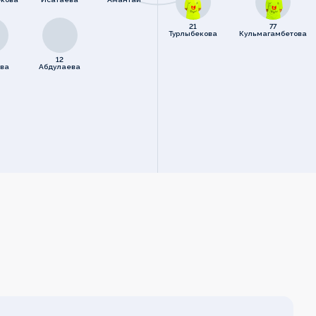
21
77
Турлыбекова
Кульмагамбетова
12
ва
Абдулаева