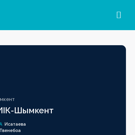
мкент
ИІК-Шымкент
A
Исатаева
Твенебоа