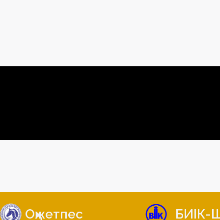
Оқжетпес
БИІК-