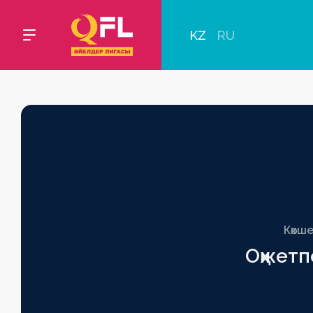
KZ
RU
Көкш
Оқжетп