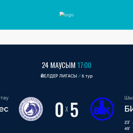
24 МАУСЫМ
17:00
ӘЙЕЛДЕР ЛИГАСЫ
/
6 тур
етау
Шы
0
5
ес
Б
X
23'
49'