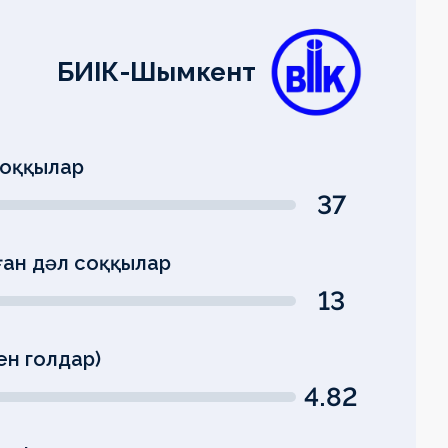
БИІК-Шымкент
соққылар
37
ған дәл соққылар
13
ен голдар)
4.82