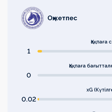
Оқжетпес
Қақпаға 
1
Қақпаға бағыттал
0
xG (Күтілг
0.02