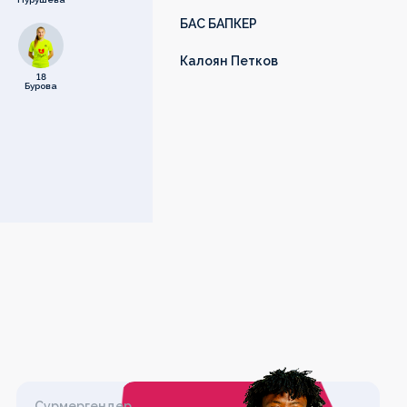
БАС БАПКЕР
Калоян Петков
18
Бурова
Сұрмергендер