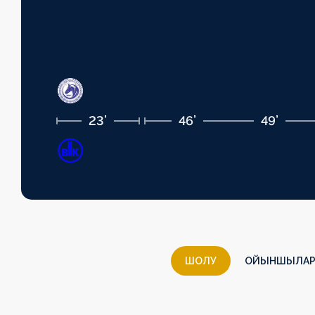
23’
46’
49’
ШОЛУ
ОЙЫНШЫЛАР