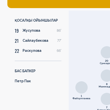
ҚОСАЛҚЫ ОЙЫНШЫЛАР
19
Жусупова
86'
21
Сайлаубекова
77'
22
Раскулова
66'
20
Сункар
БАС БАПКЕР
Петр Пак
8
Маммад
1
Файзуллаева
7
Курманбе