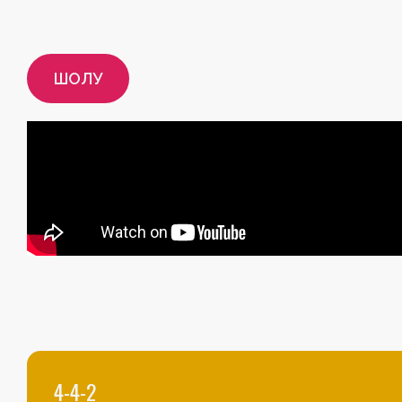
ШОЛУ
4-4-2