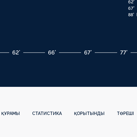
62'
67'
88'
62’
66’
67’
77’
 ҚҰРАМЫ
СТАТИСТИКА
ҚОРЫТЫНДЫ
ТӨРЕШІ