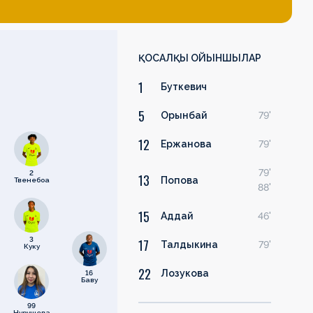
ҚОСАЛҚЫ ОЙЫНШЫЛАР
1
Буткевич
5
Орынбай
79'
12
Ержанова
79'
79'
2
13
Попова
Твенебоа
88'
15
Аддай
46'
3
17
Талдыкина
79'
Куку
22
Лозукова
16
Баву
99
Нурушева