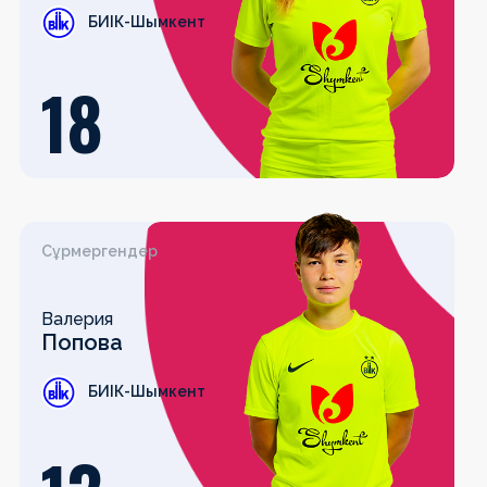
БИІК-Шымкент
18
Сұрмергендер
Валерия
Попова
БИІК-Шымкент