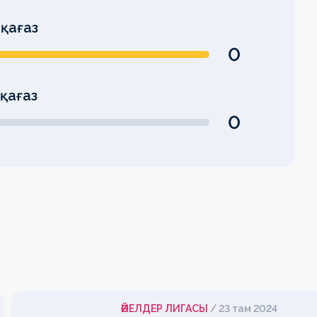
қағаз
0
 қағаз
0
ӘЙЕЛДЕР ЛИГАСЫ
/
23 там 2024