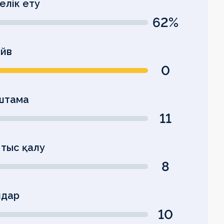
елік ету
62%
йв
0
штама
11
тыс қалу
8
дар
10