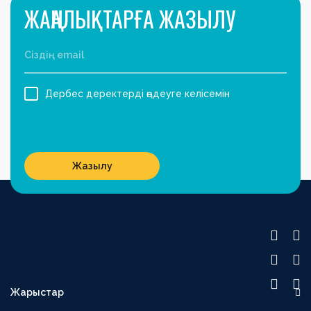
ЖАҢАЛЫҚТАРҒА ЖАЗЫЛУ
Дербес деректерді өңдеуге келісемін
Жазылу
Жарыстар
OLIMPBET ПРЕМЬЕР-ЛИГА