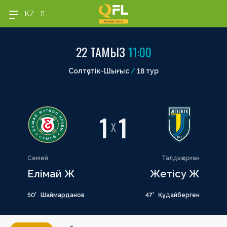
KZ
22 ТАМЫЗ
11:00
OLIMPBET
1XBET
OLIMPBET
ЕКІНШІ
OLIMPBET
ӘЙЕЛДЕР
ӘЙЕЛДЕР
1ХВЕТ
Басшылық
Солтүстік-Шығыс
/
18 тур
ПРЕМЬЕР-
БІРІНШІ
КУБОК
ЛИГА
СУПЕРКУБОК
ЛИГАСЫ
КУБОГЫ
ЛИГА
ЛИГА
ЛИГА
КУБОГЫ
Жаңалықтар
Жаңалықтар
Жаңалықтар
Жаңалықтар
Жаңалықтар
Жаңалықтар
Жаңалықтар
Жаңалықтар
Күнтізбе
Күнтізбе
Күнтізбе
Күнтізбе
Күнтізбе
1
1
Күнтізбе
Күнтізбе
Күнтізбе
X
Турнир
Турнир
Турнир
Турнир
Турнир
Турнир
Турнир
кестесі
кестесі
кестесі
кестесі
кестесі
Турнир
кестесі
кестесі
кестесі
Клубтар
Клубтар
Клубтар
Клубтар
Клубтар
Семей
Талдықорған
Клубтар
Клубтар
Клубтар
Медиа
Медиа
Медиа
Медиа
Медиа
Елімай Ж
Жетісу Ж
Медиа
Медиа
Медиа
50'
Шаймарданов
47'
Құдайберген