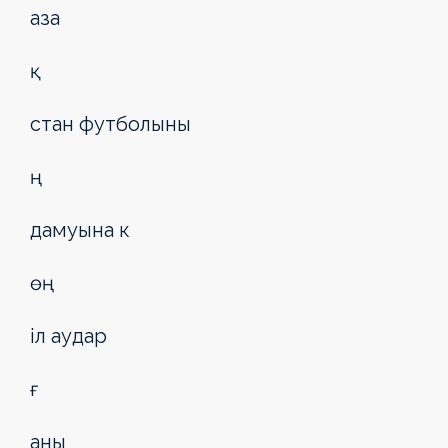
Күнтізбе
Күнтізбе
Күнтізбе
аза
Турнир
Турнир
Турнир
Турнир
Турнир
Турнир
Турнир
кестесі
кестесі
кестесі
кестесі
кестесі
Турнир
қ
кестесі
кестесі
кестесі
Клубтар
Клубтар
Клубтар
Клубтар
Клубтар
стан футболыны
Клубтар
Клубтар
Клубтар
Медиа
Медиа
Медиа
Медиа
Медиа
Медиа
Медиа
Медиа
ң
дамуына к
ө
ң
іл аудар
ғ
аны