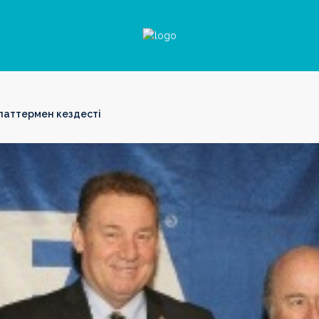
латтермен кездесті