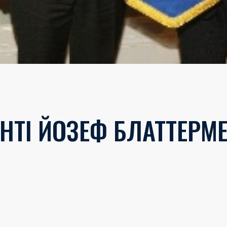
ТІ ЙОЗЕФ БЛАТТЕРМЕ