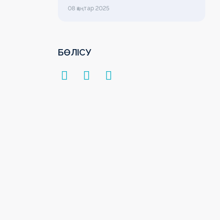
сайланды
08 қаңтар 2025
БӨЛІСУ