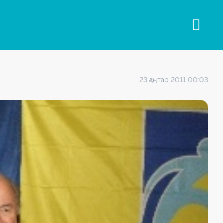
23 қаңтар 2011 00:03