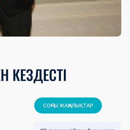
Н КЕЗДЕСТІ
СОҢҒЫ ЖАҢАЛЫҚТАР