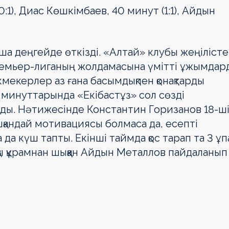
:1), Диас Көшкімбаев, 40 минут (1:1), Айдын
ша деңгейде өткізді. «Алтай» клубы жеңіліст
ремьер-лиганың жолдамасына үмітті ұжымдар
мекерлер аз ғана басымдықпен қонақтарды
 минуттарында «Екібастұз» сол сөзді
ды. Нәтижесінде Константин Горизанов 18-ш
шқандай мотивациясы болмаса да, есепті
 да күш тапты. Екінші таймда қос тарап та 3 ұ
қы құрамнан шыққан Айдын Металлов пайдаланып