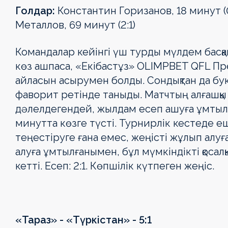
Голдар:
Константин Горизанов, 18 минут (0
Металлов, 69 минут (2:1)
Командалар кейінгі үш турды мүлдем басқа
көз ашпаса, «Екібастұз» OLIMPBET QFL П
айласын асырумен болды. Сондықтан да бук
фаворит ретінде таныды. Матчтың алғашқы
дәлелдегендей, жылдам есеп ашуға ұмтыл
минутта көзге түсті. Турнирлік кестеде е
теңестіруге ғана емес, жеңісті жұлып алуға
алуға ұмтылғанымен, бұл мүмкіндікті қосал
OLIMPBET
1XBET
OLIMPBET
ЕКІНШІ
OLIMPBET
ӘЙЕЛДЕР
ӘЙЕЛДЕР
1ХВЕТ ЛИГА
Басшылық
кетті. Есеп: 2:1. Көпшілік күтпеген жеңіс.
ПРЕМЬЕР-
БІРІНШІ
КУБОК
ЛИГА
СУПЕРКУБОК
ЛИГАСЫ
КУБОГЫ
КУБОГЫ
ЛИГА
ЛИГА
Жаңалықтар
Жаңалықтар
Жаңалықтар
Жаңалықтар
Жаңалықтар
Жаңалықтар
Жаңалықтар
Жаңалықтар
Күнтізбе
Күнтізбе
Күнтізбе
Күнтізбе
Күнтізбе
Күнтізбе
«Тараз» - «Түркістан» - 5:1