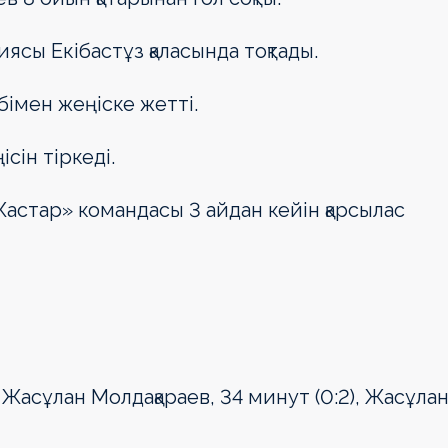
иясы Екібастұз қаласында тоқтады.
бімен жеңіске жетті.
сін тіркеді.
Жастар» командасы 3 айдан кейін қарсылас
 Жасұлан Молдақараев, 34 минут (0:2), Жасұла