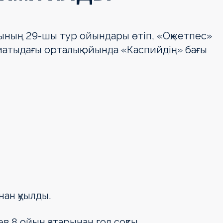
асының 29-шы тур ойындары өтіп, «Оқжетпес»
Алматыдағы орталық ойында «Каспийдің» бағы
ңнан қуылды.
 8 ойын қатарынан гол соқты.