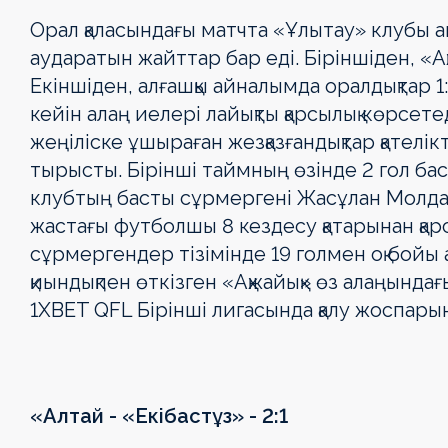
Орал қаласындағы матчта «Ұлытау» клубы а
аударатын жайттар бар еді. Біріншіден, «Ақ
Екіншіден, алғашқы айналымда оралдықтар 
кейін алаң иелері лайықты қарсылық көрсет
жеңіліске ұшыраған жезқазғандықтар қателі
тырысты. Бірінші таймның өзінде 2 гол ба
клубтың басты сұрмергені Жасұлан Молдақ
жастағы футболшы 8 кездесу қатарынан қарс
сұрмергендер тізімінде 19 голмен оқ бойы 
қиындықпен өткізген «Ақжайық» өз алаңындағ
1XBET QFL Бірінші лигасында қалу жоспары
«Алтай - «Екібастұз» - 2:1