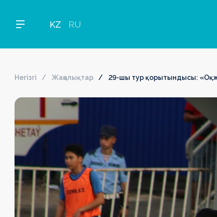
KZ
RU
Негізгі
Жаңалықтар
29-шы тур қорытындысы: «Оқ