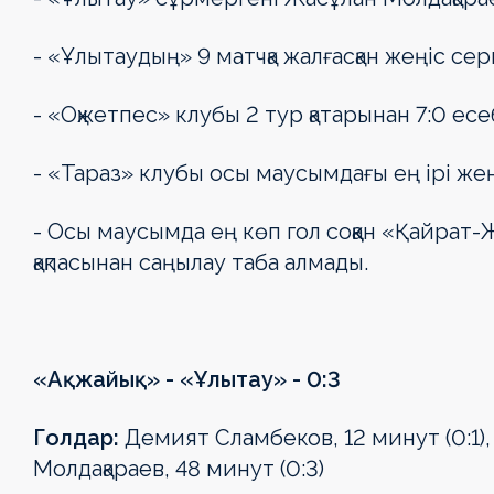
- «Ұлытаудың» 9 матчқа жалғасқан жеңіс сер
- «Оқжетпес» клубы 2 тур қатарынан 7:0 есе
- «Тараз» клубы осы маусымдағы ең ірі жеңі
- Осы маусымда ең көп гол соққан «Қайрат-
қақпасынан саңылау таба алмады.
«Ақжайық» - «Ұлытау» - 0:3
Голдар:
Демият Сламбеков, 12 минут (0:1),
Молдақараев, 48 минут (0:3)