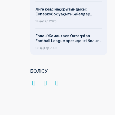
Лига кеңесінің қорытындысы:
Суперкубок уақыты, әйелдер
футболының дамуы, легионерлерге
14 қаңтар 2025
лимит
Ерлан Жамантаев Qazaqstan
Football League президенті болып
сайланды
08 қаңтар 2025
БӨЛІСУ
н