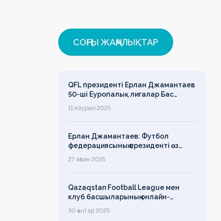
СОҢҒЫ ЖАҢАЛЫҚТАР
QFL президенті Ерлан Джамантаев
50-ші Еуропалық лигалар Бас
ассамблеясына қатысты
11 наурыз 2025
Ерлан Джамантаев: Футбол
федерациясының президенті өз
есімін қадірлейтінін айтқан еді,
27 ақпан 2025
алайда оның сөзі түкке тұрмайды!
Qazaqstan Football League мен
клуб басшыларының онлайн-
конференциясының қорытындысы
30 қаңтар 2025
бойынша баспасөз-релизі