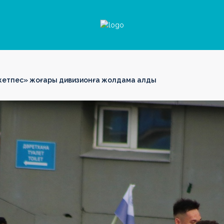
жетпес» жоғары дивизионға жолдама алды