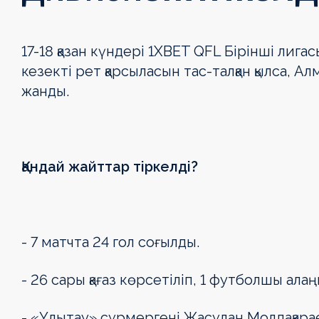
17-18 қазан күндері 1XBET QFL Бірінші лиг
кезекті рет қарсыласын тас-талқан қылса, 
жанды.
Қандай жайттар тіркелді?
- 7 матчта 24 гол соғылды.
- 26 сары қағаз көрсетіліп, 1 футболшы ала
- «Ұлытау» сұрмергені Жасұлан Молдақараев