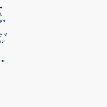
н
.
ден
уге
нда
рлі