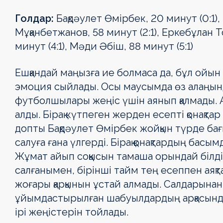
Күнтізбе
Күнтізбе
Турнир
Турнир
Турнир
Турнир
Турнир
Турнир
Голдар:
Бақдәулет Өмірбек, 20 минут (0:1),
Турнир
Турнир
кестесі
кестесі
кестесі
кестесі
кестесі
кестесі
Мұқанбетжанов, 58 минут (2:1), Еркебұлан Т
кестесі
кестесі
минут (4:1), Мәди Әбіш, 88 минут (5:1)
Клубтар
Клубтар
Клубтар
Клубтар
Клубтар
Клубтар
Клубтар
Клубтар
Медиа
Медиа
Медиа
Медиа
Медиа
Медиа
Ешқандай маңызға ие болмаса да, бұл ой
Медиа
Медиа
эмоция сыйлады. Осы маусымда өз алаңын
футболшылары жеңіс үшін аянып қалмады. Ал
алды. Бірақ күтпеген жерден есепті қонақтар
допты Бақдәулет Өмірбек жойқын түрде бағ
салуға ғана үлгерді. Бірақ қонақтардың басы
Жұмат айып соққысын тамаша орындай білді
салғанымен, бірінші тайм тең есеппен аяқ
жоғары қарқынын ұстай алмады. Салдарынан 
ұйымдастырылған шабуылдардың арқасында
ірі жеңістерін тойлады.