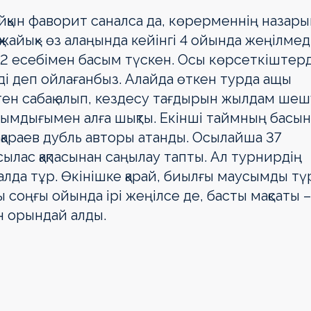
йқын фаворит саналса да, көрерменнің назары
жайық» өз алаңында кейінгі 4 ойында жеңілмеді
1:2 есебімен басым түскен. Осы көрсеткіштер
еді деп ойлағанбыз. Алайда өткен турда ащы
ктен сабақ алып, кездесу тағдырын жылдам шеш
сымдығымен алға шықты. Екінші таймның басы
араев дубль авторы атанды. Осылайша 37
ылас қақпасынан саңылау тапты. Ал турнирдің
алда тұр. Өкінішке қарай, биылғы маусымды тү
ы соңғы ойында ірі жеңілсе де, басты мақсаты –
н орындай алды.