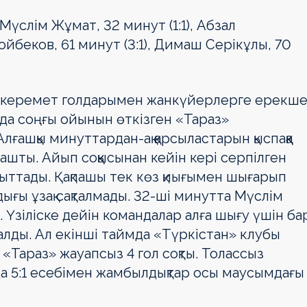
 Мүслім Жұмат, 32 минут (1:1), Абзал
ойбеков, 61 минут (3:1), Димаш Серікұлы, 70
ын керемет голдарымен жанкүйерлерге ерекш
да соңғы ойынын өткізген «Тараз»
ғашқы минуттардан-ақ қарсыластарын қыспаққа
 ашты. Айып соққысынан кейін кері серпілген
ыттады. Қақпашы тек көз қиығымен шығарып
мдығы ұзақ сақталмады. 32-ші минутта Мүслім
. Үзіліске дейін командалар алға шығу үшін б
талды. Ал екінші таймда «Түркістан» клубы
«Тараз» жауапсыз 4 гол соқты. Толассыз
 5:1 есебімен жамбылдықтар осы маусымдағы