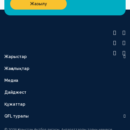
Жазылу
Жарыстар
OLIMPBET ПРЕМЬЕР-ЛИГА
Жаңалықтар
1XBET БІРІНШІ ЛИГА
Медиа
OLIMPBET КУБОК
ЕКІНШІ ЛИГА
Дайджест
OLIMPBET СУПЕРКУБОК
Құжаттар
ӘЙЕЛДЕР ЛИГАСЫ
QFL туралы
ӘЙЕЛДЕР КУБОГЫ
Басшылық
1ХВЕТ ЛИГА КУБОГЫ
© 2026 Қазақстан футбол лигасы. Ақпараттарды толық немесе