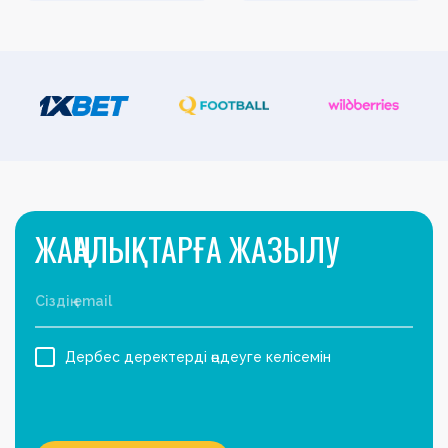
ЖАҢАЛЫҚТАРҒА ЖАЗЫЛУ
Дербес деректерді өңдеуге келісемін