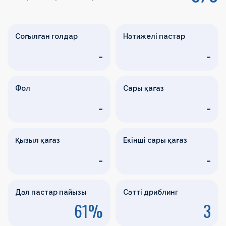
Соғылған голдар
Нәтижелі пастар
-
-
Фол
Сары қағаз
-
-
Қызыл қағаз
Екінші сары қағаз
-
-
Дәл пастар пайызы
Сәтті дриблинг
61%
3