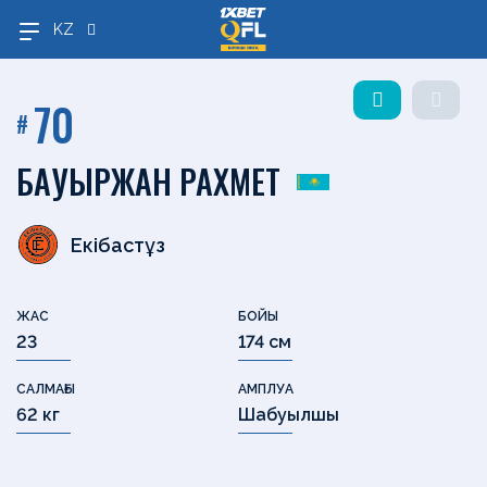
KZ
Азамат Е
70
#
OLIMPBET
1XBET
OLIMPBET
ЕКІНШІ
OLIMPBET
ӘЙЕЛДЕР
ӘЙЕЛДЕР
1ХВЕТ
Басшылық
ПРЕМЬЕР-
БІРІНШІ
КУБОК
ЛИГА
СУПЕРКУБОК
ЛИГАСЫ
КУБОГЫ
ЛИГА
БАУЫРЖАН РАХМЕТ
ЛИГА
ЛИГА
КУБОГЫ
Жаңалықтар
Жаңалықтар
Жаңалықтар
Жаңалықтар
Жаңалықтар
Жаңалықтар
Жаңалықтар
Жаңалықтар
Күнтізбе
Күнтізбе
Күнтізбе
Күнтізбе
Күнтізбе
Екібастұз
Күнтізбе
Күнтізбе
Күнтізбе
Турнир
Турнир
Турнир
Турнир
Турнир
Турнир
Турнир
кестесі
кестесі
кестесі
кестесі
кестесі
Турнир
ЖАС
БОЙЫ
кестесі
кестесі
кестесі
Клубтар
Клубтар
Клубтар
Клубтар
Клубтар
23
174 см
Клубтар
Клубтар
Клубтар
Медиа
Медиа
Медиа
Медиа
Медиа
САЛМАҒЫ
АМПЛУА
Медиа
Медиа
Медиа
62 кг
Шабуылшы