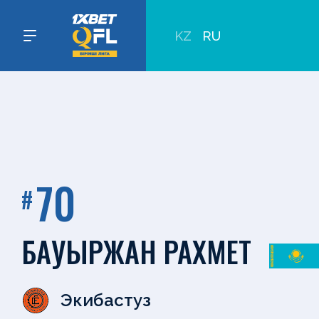
KZ
RU
70
#
БАУЫРЖАН РАХМЕТ
Экибастуз