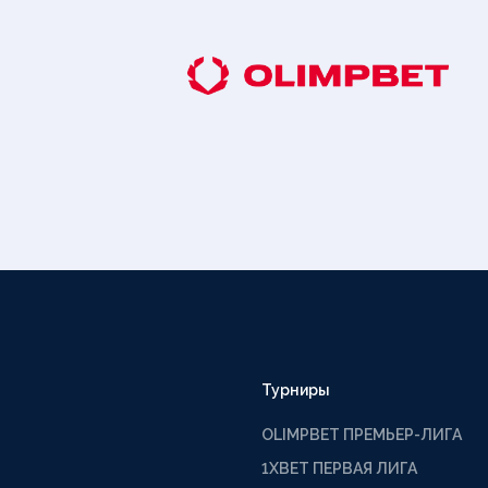
OLIMPBET
1XBET
OLIMPBET-
ВТОРАЯ
OLIMPBET-
ЖЕНСКАЯ
ЖЕНСКИЙ
1XBET
Руководство
ПРЕМЬЕР-
ПЕРВАЯ
КУБОК
ЛИГА
СУПЕРКУБОК
ЛИГА
КУБОК
КУБОК
ЛИГА
ЛИГА
ЛИГИ
Новости
Новости
Новости
Новости
Новости
Новости
Новости
Новости
Календарь
Календарь
Календарь
Календарь
Календарь
Турниры
Календарь
Календарь
Календарь
OLIMPBET ПРЕМЬЕР-ЛИГА
Турнирная
Турнирная
Турнирная
Турнирная
Турнирная
1XBET ПЕРВАЯ ЛИГА
Турнирная
Турнирная
таблица
таблица
таблица
таблица
таблица
Турнирная