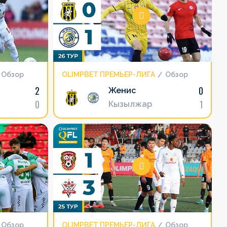
Обзор
OLIMPBET ПРЕМЬЕР-ЛИГА
Обзор
2
0
Женис
0
1
Кызылжар
Обзор
OLIMPBET ПРЕМЬЕР-ЛИГА
Обзор