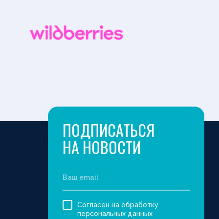
ПОДПИСАТЬСЯ
НА НОВОСТИ
Согласен на обработку
персональных данных