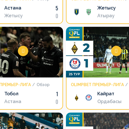
5
Астана
Жетысу
0
Жетысу
Атырау
 ПРЕМЬЕР-ЛИГА
Обзор
OLIMPBET ПРЕМЬЕР-ЛИГА
1
Тобол
Кайрат
0
Астана
Ордабасы