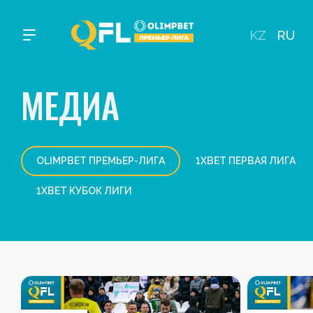
KZ
RU
МЕДИА
OLIMPBET ПРЕМЬЕР-ЛИГА
1XBET ПЕРВАЯ ЛИГА
1XBET КУБОК ЛИГИ