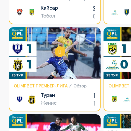
2
Кайсар
0
Тобол
OLIMPBET ПРЕМЬЕР-ЛИГА
Обзор
OLIMPBET
1
Туран
1
Женис