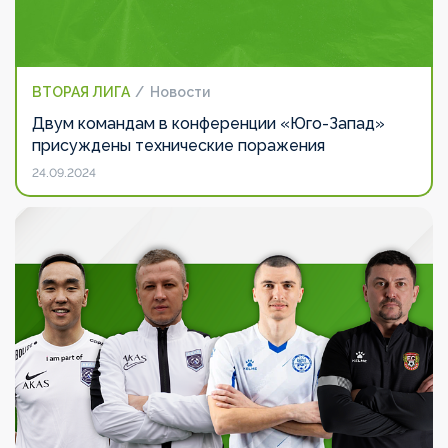
ВТОРАЯ ЛИГА
Новости
Двум командам в конференции «Юго-Запад»
присуждены технические поражения
24.09.2024