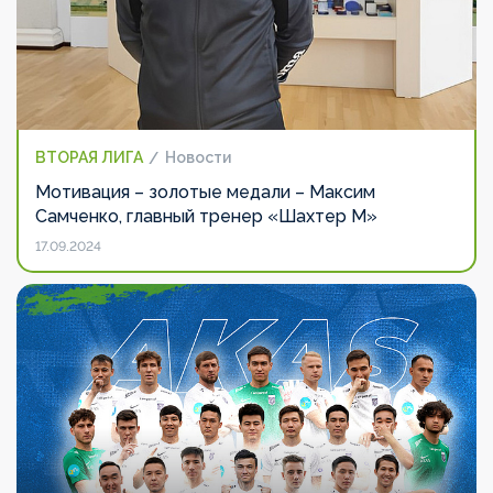
ВТОРАЯ ЛИГА
Новости
Мотивация – золотые медали – Максим
Самченко, главный тренер «Шахтер М»
17.09.2024