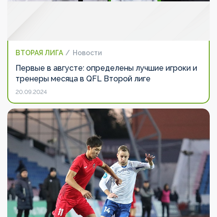
ВТОРАЯ ЛИГА
Новости
Первые в августе: определены лучшие игроки и
тренеры месяца в QFL Второй лиге
20.09.2024