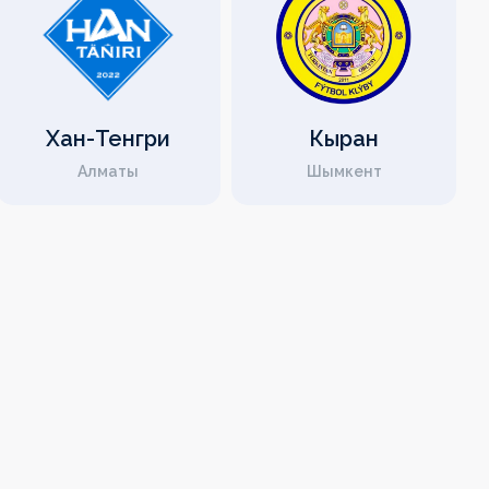
Хан-Тенгри
Кыран
Алматы
Шымкент