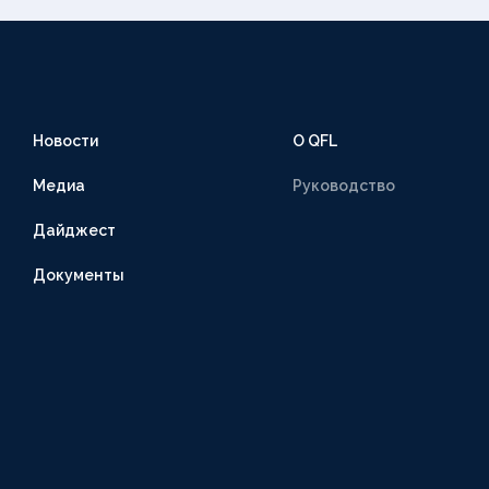
Новости
О QFL
Медиа
Руководство
Дайджест
Документы