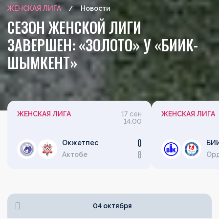
ЖЕНСКАЯ ЛИГА
Новости
СЕЗОН ЖЕНСКОЙ ЛИГИ
ЗАВЕРШЕН: «ЗОЛОТО» У «БИИК-
ШЫМКЕНТ»
ЖЕНСКАЯ ЛИГА
17 сен
ЖЕНСКАЯ ЛИГА
14:00
0
Окжетпес
БИ
8
Актобе
Ор
04 октября