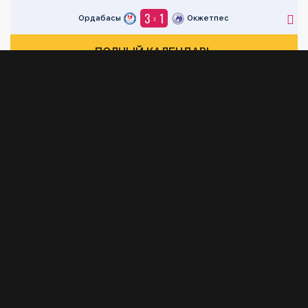
3
1
x
Ордабасы
Окжетпес
ПОЛНЫЙ КАЛЕНДАРЬ
#
Команда
Игры
Очки
1
БИИК-Шымкент
16
48
2
Актобе
16
36
3
Ордабасы
16
19
4
Окжетпес
16
10
5
Томирис-Туран
16
6
ПОЛНАЯ СТАТИСТИКА