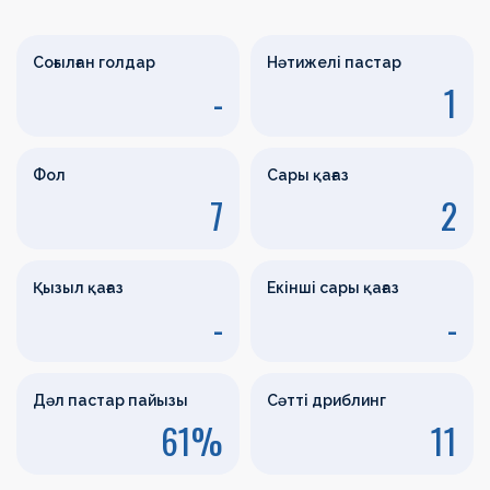
Соғылған голдар
Нәтижелі пастар
-
1
Фол
Сары қағаз
7
2
Қызыл қағаз
Екінші сары қағаз
-
-
Дәл пастар пайызы
Сәтті дриблинг
61%
11