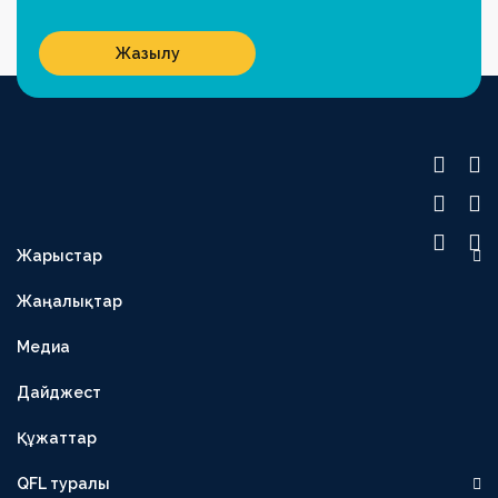
Жазылу
Жарыстар
OLIMPBET ПРЕМЬЕР-ЛИГА
Жаңалықтар
1XBET БІРІНШІ ЛИГА
Медиа
OLIMPBET КУБОК
ЕКІНШІ ЛИГА
Дайджест
OLIMPBET СУПЕРКУБОК
Құжаттар
ӘЙЕЛДЕР ЛИГАСЫ
QFL туралы
ӘЙЕЛДЕР КУБОГЫ