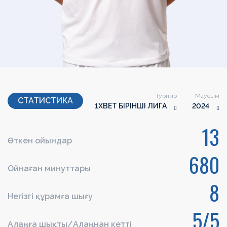
Турнир
Маусым
СТАТИСТИКА
1XBET БІРІНШІ ЛИГА
2024
13
Өткен ойындар
680
Ойнаған минуттары
8
Негізгі құрамға шығу
5/5
Алаңға шықты/Алаңнан кетті