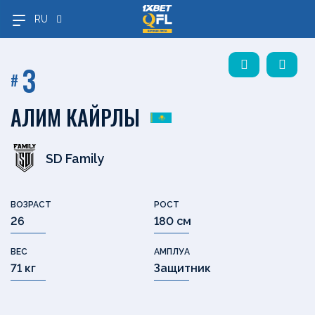
RU
Ораз Сай
Сама
3
#
OLIMPBET
1XBET
OLIMPBET-
ВТОРАЯ
OLIMPBET-
ЖЕНСКАЯ
ЖЕНСКИЙ
1XBET
Руководство
ПРЕМЬЕР-
ПЕРВАЯ
КУБОК
ЛИГА
СУПЕРКУБОК
ЛИГА
КУБОК
КУБОК
АЛИМ КАЙРЛЫ
ЛИГА
ЛИГА
ЛИГИ
Новости
Новости
Новости
Новости
Новости
Новости
Новости
Новости
Календарь
Календарь
Календарь
Календарь
Календарь
SD Family
Календарь
Календарь
Календарь
Турнирная
Турнирная
Турнирная
Турнирная
Турнирная
Турнирная
Турнирная
таблица
таблица
таблица
таблица
таблица
Турнирная
ВОЗРАСТ
РОСТ
таблица
таблица
таблица
Клубы
Клубы
Клубы
Клубы
Клубы
26
180 см
Клубы
Клубы
Клубы
Медиа
Медиа
Медиа
Медиа
Медиа
ВЕС
АМПЛУА
Медиа
Медиа
Медиа
71 кг
Защитник