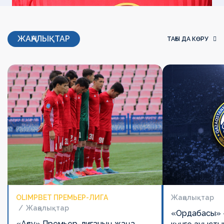
ЖАҢАЛЫҚТАР
ТАҒЫ ДА КӨРУ
OLIMPBET ПРЕМЬЕР-ЛИГА
Жаңалықтар
Жаңалықтар
«Ордабасы» -
«Ақсу» Премьер-лиганың жаңа