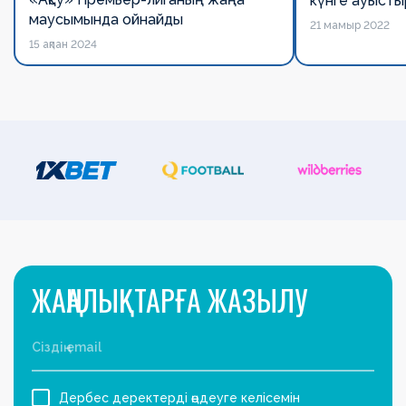
күнге ауыст
маусымында ойнайды
21 мамыр 2022
15 ақпан 2024
ЖАҢАЛЫҚТАРҒА ЖАЗЫЛУ
Дербес деректерді өңдеуге келісемін