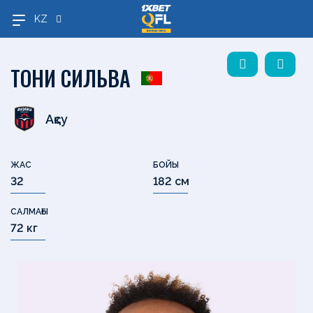
KZ
Сұлтан Са
Исл
ТОНИ СИЛЬВА
OLIMPBET
1XBET
OLIMPBET
ЕКІНШІ
OLIMPBET
ӘЙЕЛДЕР
ӘЙЕЛДЕР
1ХВЕТ
Басшылық
ПРЕМЬЕР-
БІРІНШІ
КУБОК
ЛИГА
СУПЕРКУБОК
ЛИГАСЫ
КУБОГЫ
ЛИГА
Ақсу
ЛИГА
ЛИГА
КУБОГЫ
Жаңалықтар
Жаңалықтар
Жаңалықтар
Жаңалықтар
Жаңалықтар
Жаңалықтар
Жаңалықтар
Жаңалықтар
Күнтізбе
Күнтізбе
Күнтізбе
Күнтізбе
Күнтізбе
Күнтізбе
Күнтізбе
Күнтізбе
ЖАС
БОЙЫ
Турнир
Турнир
Турнир
Турнир
Турнир
32
182 см
Турнир
Турнир
кестесі
кестесі
кестесі
кестесі
кестесі
Турнир
кестесі
кестесі
кестесі
САЛМАҒЫ
Клубтар
Клубтар
Клубтар
Клубтар
Клубтар
72 кг
Клубтар
Клубтар
Клубтар
Медиа
Медиа
Медиа
Медиа
Медиа
Медиа
Медиа
Медиа