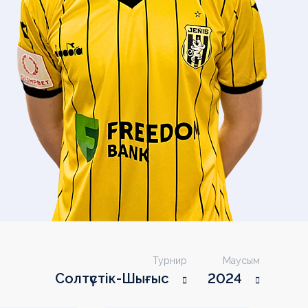
Турнир
Маусым
Солтүстік-Шығыс
2024