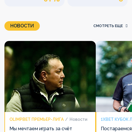
НОВОСТИ
СМОТРЕТЬ ЕЩЕ
OLIMPBET ПРЕМЬЕР-ЛИГА
Новости
1XBET КУБОК 
Мы мечтаем играть за счёт
Постараемся