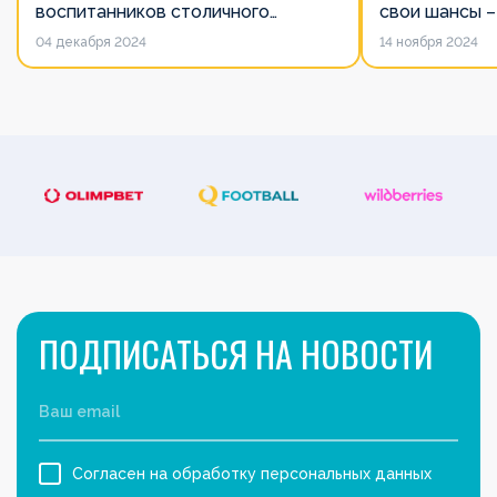
воспитанников столичного
свои шансы –
футбола – Айдын Кожахмет
подготовке к
04 декабря 2024
14 ноября 2024
ПОДПИСАТЬСЯ НА НОВОСТИ
Согласен на обработку персональных данных