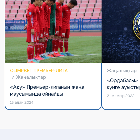
OLIMPBET ПРЕМЬЕР-ЛИГА
Жаңалықтар
Жаңалықтар
«Ордабасы» -
«Ақсу» Премьер-лиганың жаңа
күнге ауыст
маусымында ойнайды
21 мамыр 2022
15 ақпан 2024