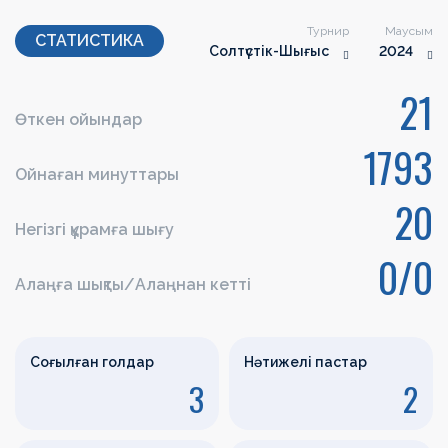
Турнир
Маусым
СТАТИСТИКА
Солтүстік-Шығыс
2024
21
Өткен ойындар
1793
Ойнаған минуттары
20
Негізгі құрамға шығу
0/0
Алаңға шықты/Алаңнан кетті
Соғылған голдар
Нәтижелі пастар
3
2