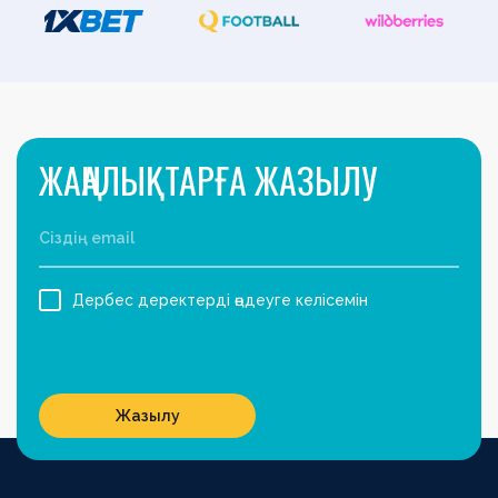
ЖАҢАЛЫҚТАРҒА ЖАЗЫЛУ
Дербес деректерді өңдеуге келісемін
Жазылу