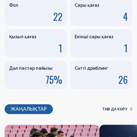
Фол
Сары қағаз
22
4
Қызыл қағаз
Екінші сары қағаз
1
1
Дәл пастар пайызы
Сәтті дриблинг
75%
26
ЖАҢАЛЫҚТАР
ТАҒЫ ДА КӨРУ