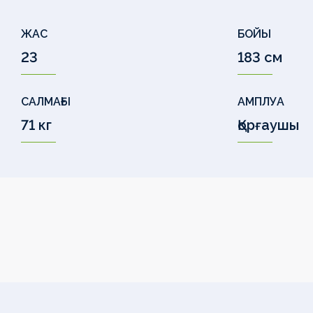
ЖАС
БОЙЫ
23
183 см
САЛМАҒЫ
АМПЛУА
71 кг
Қорғаушы