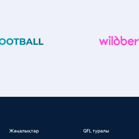
Жаңалықтар
QFL туралы