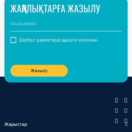
ЖАҢАЛЫҚТАРҒА ЖАЗЫЛУ
Дербес деректерді өңдеуге келісемін
Жазылу
Жарыстар
OLIMPBET ПРЕМЬЕР-ЛИГА