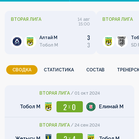
ВТОРАЯ ЛИГА
14 авг
ВТОРАЯ ЛИГА
15:00
3
Алтай М
Тоб
3
Тобол М
SD 
СВОДКА
СТАТИСТИКА
СОСТАВ
ТРЕНЕРС
ВТОРАЯ ЛИГА
/
01 окт 2024
2
0
X
Тобол М
Елимай М
ВТОРАЯ ЛИГА
/
24 сен 2024
2
4
X
Жетысу М
Тобол М