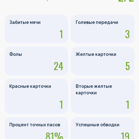
Забитые мячи
Голевые передачи
1
3
Фолы
Желтые карточки
24
5
Красные карточки
Вторые желтые
карточки
1
1
Процент точных пасов
Успешные обводки
81%
19