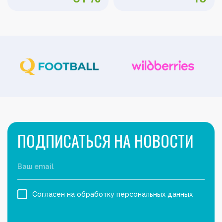
ПОДПИСАТЬСЯ НА НОВОСТИ
Согласен на обработку персональных данных