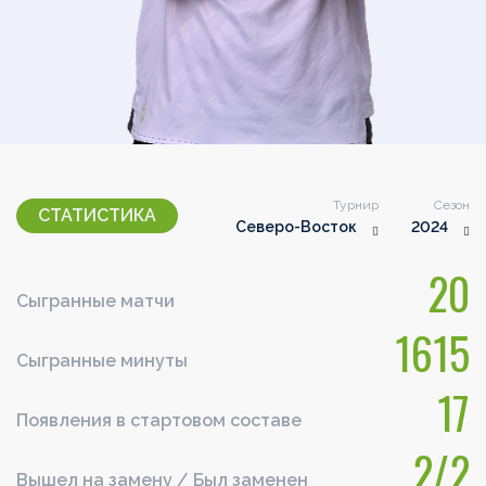
Турнир
Сезон
СТАТИСТИКА
Северо-Восток
2024
20
Сыгранные матчи
1615
Сыгранные минуты
17
Появления в стартовом составе
2/2
Вышел на замену / Был заменен