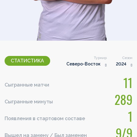
Турнир
Сезон
СТАТИСТИКА
Северо-Восток
2024
11
Сыгранные матчи
289
Сыгранные минуты
1
Появления в стартовом составе
9/9
Вышел на замену / Был заменен