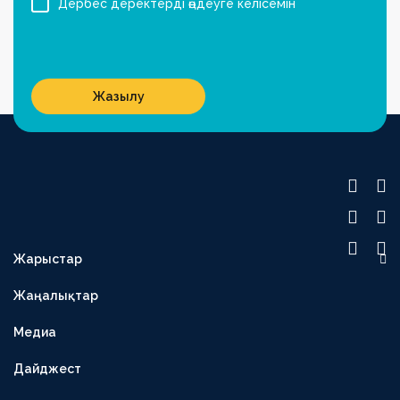
Дербес деректерді өңдеуге келісемін
Жазылу
Жарыстар
OLIMPBET ПРЕМЬЕР-ЛИГА
Жаңалықтар
1XBET БІРІНШІ ЛИГА
Медиа
OLIMPBET КУБОК
ЕКІНШІ ЛИГА
Дайджест
OLIMPBET СУПЕРКУБОК