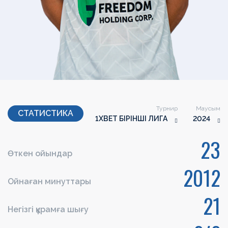
Турнир
Маусым
СТАТИСТИКА
1XBET БІРІНШІ ЛИГА
2024
23
Өткен ойындар
2012
Ойнаған минуттары
21
Негізгі құрамға шығу