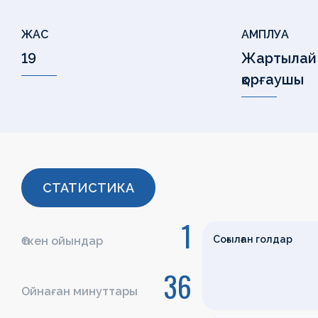
ЖАС
АМПЛУА
19
Жартылай
қорғаушы
СТАТИСТИКА
1
Соғылған голдар
Өткен ойындар
36
Ойнаған минуттары