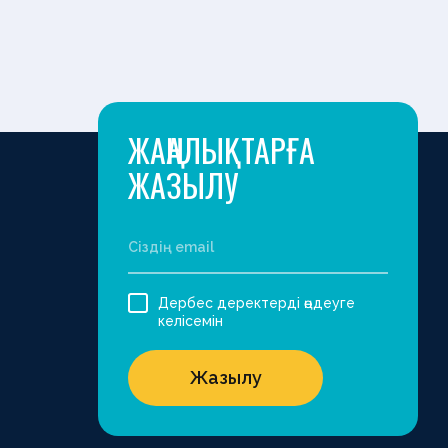
ЖАҢАЛЫҚТАРҒА
ЖАЗЫЛУ
Дербес деректерді өңдеуге
келісемін
Жазылу