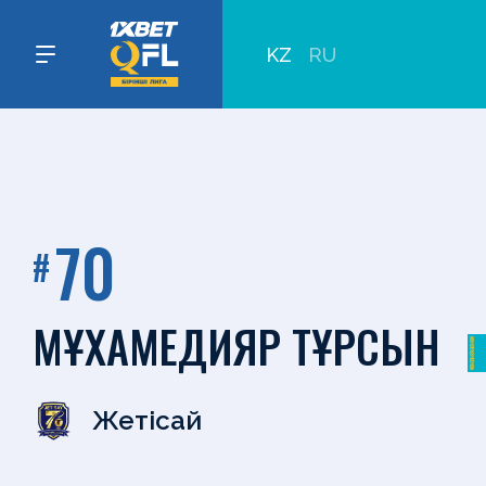
KZ
RU
70
#
МҰХАМЕДИЯР ТҰРСЫН
Жетісай