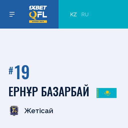
KZ
RU
19
#
ЕРНҰР БАЗАРБАЙ
Жетісай