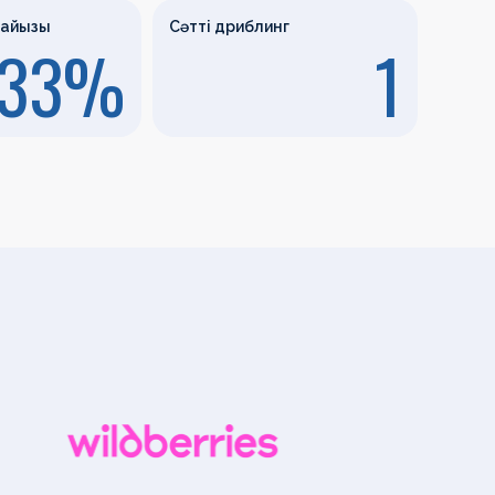
пайызы
Сәтті дриблинг
33%
1