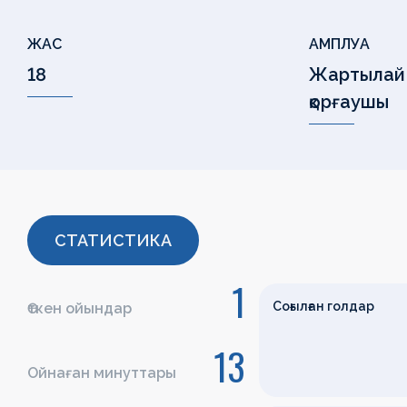
ЖАС
АМПЛУА
18
Жартылай
қорғаушы
СТАТИСТИКА
1
Соғылған голдар
Өткен ойындар
13
Ойнаған минуттары