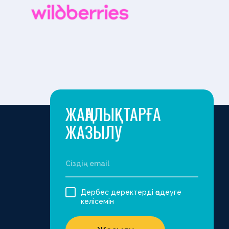
ЖАҢАЛЫҚТАРҒА
ЖАЗЫЛУ
Дербес деректерді өңдеуге
келісемін