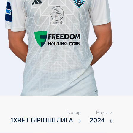
Турнир
Маусым
1XBET БІРІНШІ ЛИГА
2024