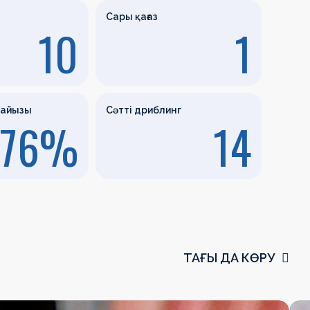
Сары қағаз
10
1
пайызы
Сәтті дриблинг
76%
14
ТАҒЫ ДА КӨРУ