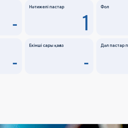
Нәтижелі пастар
Фол
-
1
Екінші сары қағаз
Дәл пастар 
-
-